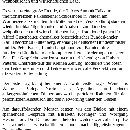
weltpolitischen und wirtschaftlichen Lage.
Es war uns eine große Freude, die 9. Atos Summit Talks im
traditionsreichen Falkensteiner Schlosshotel in Velden am
Wörthersee auszurichten. Im Mittelpunkt der Veranstaltung standen
wieder hochkarätige Impulse und Analysen zur aktuellen
weltpolitischen und wirtschaftlichen Lage. Traditionell gaben Dr.
Alfred Gusenbauer, ehemaliger österreichischer Bundeskanzler,
Karl-Theodor zu Guttenberg, ehemaliger deutscher Bundesminister
und Dr. Peter Kaiser, Landeshauptmann von Kärnten, ihre
fundierten Einblicke in die komplexen Herausforderungen unserer
Zeit. Die Gespräche wurden souverän und lebendig von Hubert
Patterer, Chefredakteur der Kleinen Zeitung, moderiert und boten
den Teilnehmerinnen und Teilnehmern wertvolle Perspektiven für
die weitere Entwicklung.
Der erste Tag klang bei einer Auswahl erstklassiger Weine aus
Weinguts Bodega Norton aus Argentinien und einem
außergewöhnlichen Dinner aus – ein perfekter Rahmen für den
persönlichen Austausch und das Networking unter den Gästen.
Am darauffolgenden Morgen setzten wir den Dialog mit einem
spannenden Gespräch mit Elisabeth Köstinger und Wolfgang
Hesoun fort. Die Diskussionen lieferten weitere wertvolle Impulse
zu aktuellen wirtschaftlichen und nachhaltigkeitsbezogenen
Fragestellungen.