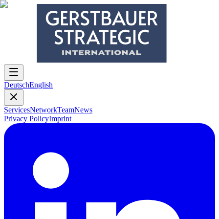
Deutsch
English
Services
Network
Team
News
Privacy Policy
Imprint